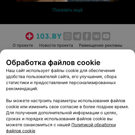
Показать ещё
О проекте
Новости проекта
Размещение рекламы
Медицинский маркетинг
Публичный договор
Обработка файлов cookie
Пользовательское соглашение
Способы оплаты
Наш сайт использует файлы cookie для обеспечения
Вакансии
Партнеры
удобства пользователей сайта, его улучшения, сбора
Написать руководителю 103.by
статистики и предоставления персонализированных
Написать в поддержку
рекомендаций.
Персональные настройки cookie
Вы можете настроить параметры использования файлов
Обработка персональных данных
cookie или изменить свое согласие в более позднее время.
Для получения дополнительной информации о целях,
сроках и порядке использования файлов cookie вы
можете ознакомиться с нашей
Политикой обработки
файлов cookie