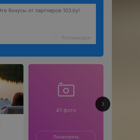
Рекомендую
56
41 фото
я
Посмотреть
П