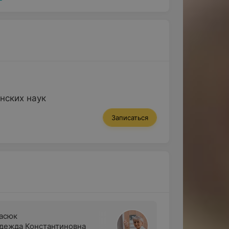
нских наук
Записаться
асюк
дежда Константиновна