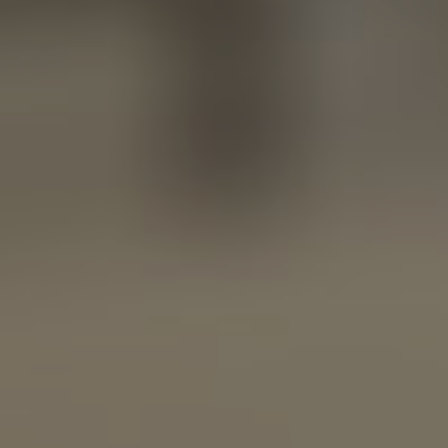
 отзывов
очитать