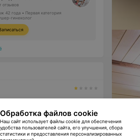
т отзывов
аж 42 года
•
Первая категория
ушер-гинеколог
Записаться
ё
е. Сначала 5 минут автоответчик 
рез 1 минуту, потом стал г...
Обработка файлов cookie
Наш сайт использует файлы cookie для обеспечения
удобства пользователей сайта, его улучшения, сбора
статистики и предоставления персонализированных