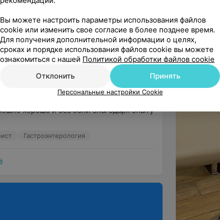
рекомендаций.
Вы можете настроить параметры использования файлов
cookie или изменить свое согласие в более позднее время.
ь боялся делать ФГДС. Но благодаря 
Для получения дополнительной информации о целях,
 процедура прошла довольн...
сроках и порядке использования файлов cookie вы можете
ознакомиться с нашей
Политикой обработки файлов cookie
пист
Гастроэнтерология
Отклонить
Принять
Персональные настройки Cookie
ндую
прошло хорошо и без боли благодаря опыту 
пист
Гастроэнтерология
ё