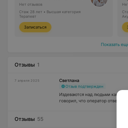
Нет отзывов
Не
Стаж 28 лет
•
Высшая категория
Ст
Терапевт
Ак
Записаться
Показать ещ
Отзывы
1
Светлана
7 апреля 2025
Отзыв подтвержден
Издеваются над людьми как нигд
говорил, что оператор ответит че
Отзывы
55