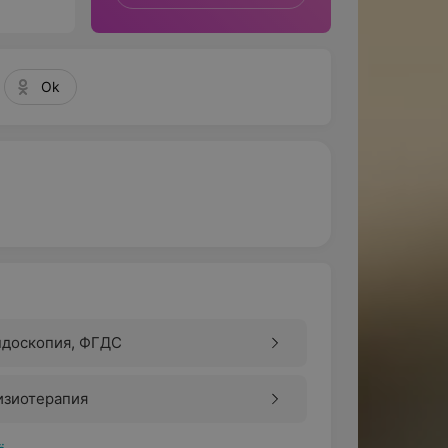
Ok
ндоскопия, ФГДС
изиотерапия