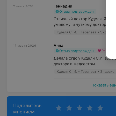
Геннадий
2 июля 2026
Отзыв подтвержден
Отличный доктор Куделя. Я очен
умелому  и чуткому доктору вся
Куделя С. И. - Терапевт • Эндоско
Анна
17 марта 2026
Отзыв подтвержден
Рекоме
Делала фгдс у Кудели С.И. все 
доктора и медсестры.
Куделя С. И. - Терапевт • Эндоско
Показать ещ
Поделитесь
мнением